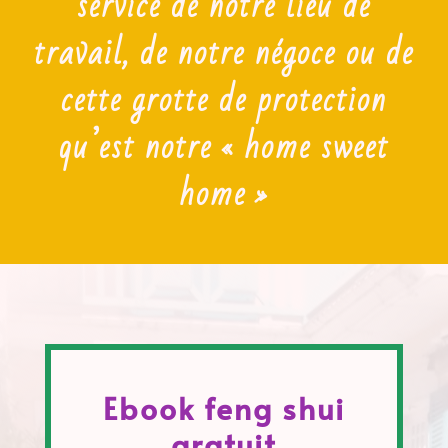
service de notre lieu de
travail, de notre négoce ou de
cette grotte de protection
qu’est notre « home sweet
home »
Ebook feng shui
gratuit