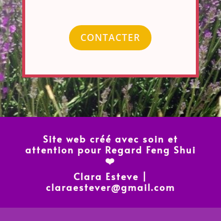
CONTACTER
Site web créé avec soin et
attention pour Regard Feng Shui
❤️
Clara Esteve |
claraestever@gmail.com