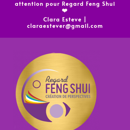
attention pour Regard Feng Shui
❤️
Clara Esteve |
claraestever@gmail.com